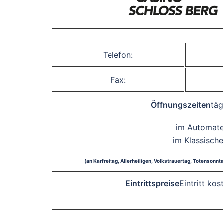
Telefon:
Fax:
Öffnungszeiten
täg
im Automaten
im Klassische
(an Karfreitag, Allerheiligen, Volkstrauertag, Totensonn
Eintrittspreise
Eintritt ko