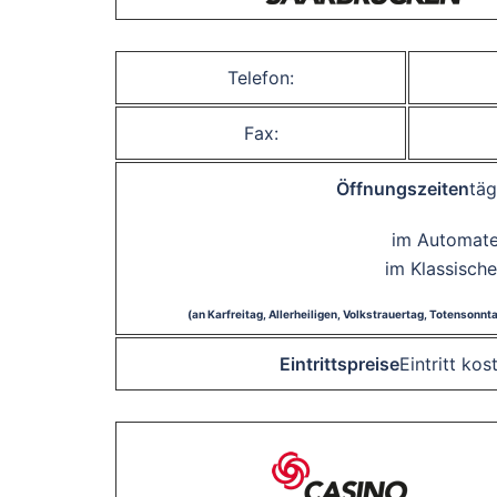
Telefon:
Fax:
Öffnungszeiten
täg
im Automaten
im Klassische
(an Karfreitag, Allerheiligen, Volkstrauertag, Totensonn
Eintrittspreise
Eintritt ko