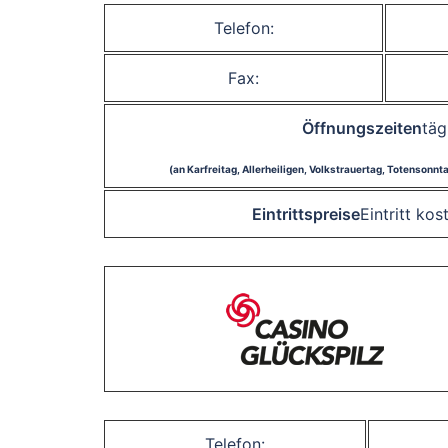
Telefon:
Fax:
Öffnungszeiten
täg
(an Karfreitag, Allerheiligen, Volkstrauertag, Totensonn
Eintrittspreise
Eintritt ko
Telefon: